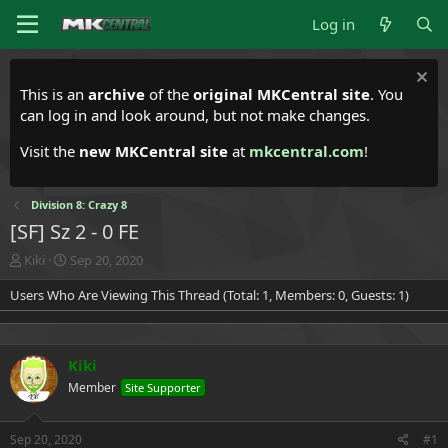
Log in
This is an
archive
of the
original MKCentral site
. You
can log in and look around, but not make changes.
Visit the
new MKCentral site
at
mkcentral.com
!
Division 8: Crazy 8
[SF] Sz 2 - 0 FE
T
S
Kiki
Sep 20, 2020
h
t
Users Who Are Viewing This Thread (Total: 1, Members: 0, Guests: 1)
r
a
e
r
a
t
d
d
Kiki
s
a
t
t
Member
Site Supporter
a
e
r
t
Sep 20, 2020
#1