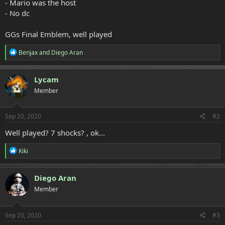
- Mario was the host
- No dc
GGs Final Emblem, well played
R
Benjax
and
Diego Aran
e
a
c
Lycam
t
Member
i
o
n
s
Sep 20, 2020
#2
:
Well played? 7 shocks? , ok...
R
Kiki
e
a
c
Diego Aran
t
Member
i
o
n
s
Sep 20, 2020
#3
: