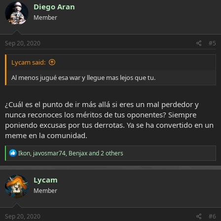
c
Diego Aran
t
Member
i
o
n
s
Sep 20, 2020
#5
:
Lycam said:
Al menos jugué esa war y llegue mas lejos que tu.
¿Cuál es el punto de ir más allá si eres un mal perdedor y
nunca reconoces los méritos de tus oponentes? Siempre
poniendo excusas por tus derrotas. Ya se ha convertido en un
meme en la comunidad.
R
Ikon
,
javosmar74
,
Benjax
and 2 others
e
a
c
Lycam
t
Member
i
o
n
s
Sep 20, 2020
#6