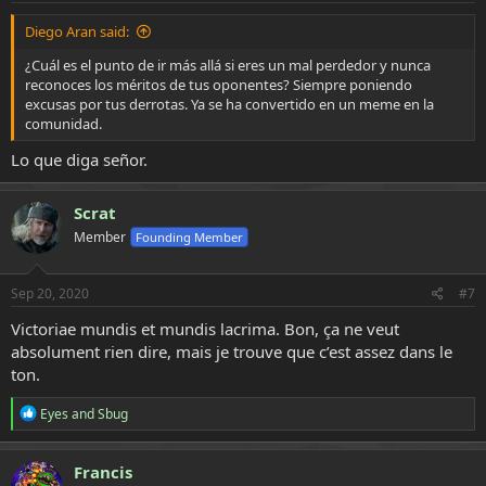
:
Diego Aran said:
¿Cuál es el punto de ir más allá si eres un mal perdedor y nunca
reconoces los méritos de tus oponentes? Siempre poniendo
excusas por tus derrotas. Ya se ha convertido en un meme en la
comunidad.
Lo que diga señor.
Scrat
Member
Founding Member
Sep 20, 2020
#7
Victoriae mundis et mundis lacrima. Bon, ça ne veut
absolument rien dire, mais je trouve que c’est assez dans le
ton.
R
Eyes
and
Sbug
e
a
c
Francis
t