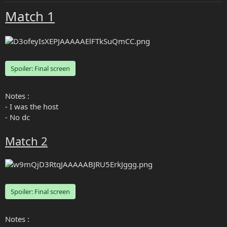
e
Match 1
r
Spoiler:
Final screen
Notes :
- I was the host
- No dc
Match 2
Spoiler:
Final screen
Notes :