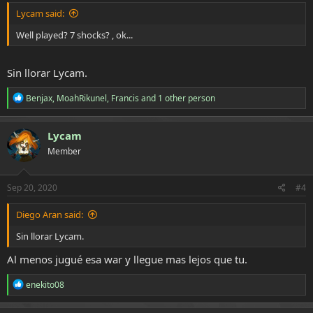
Lycam said:
Well played? 7 shocks? , ok...
Sin llorar Lycam.
R
Benjax
,
MoahRikunel
,
Francis
and 1 other person
e
a
c
Lycam
t
Member
i
o
n
s
Sep 20, 2020
#4
:
Diego Aran said:
Sin llorar Lycam.
Al menos jugué esa war y llegue mas lejos que tu.
R
enekito08
e
a