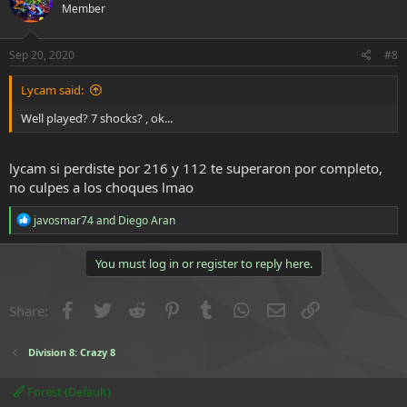
Member
i
o
n
s
Sep 20, 2020
#8
:
Lycam said:
Well played? 7 shocks? , ok...
lycam si perdiste por 216 y 112 te superaron por completo,
no culpes a los choques lmao
R
javosmar74
and
Diego Aran
e
a
c
You must log in or register to reply here.
t
i
o
Facebook
Twitter
Reddit
Pinterest
Tumblr
WhatsApp
Email
Link
Share:
n
s
:
Division 8: Crazy 8
Forest (Default)