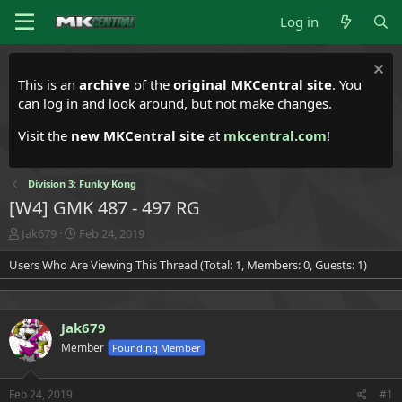
Log in
This is an
archive
of the
original MKCentral site
. You
can log in and look around, but not make changes.
Visit the
new MKCentral site
at
mkcentral.com
!
Division 3: Funky Kong
[W4] GMK 487 - 497 RG
T
S
Jak679
Feb 24, 2019
h
t
Users Who Are Viewing This Thread (Total: 1, Members: 0, Guests: 1)
r
a
e
r
a
t
d
d
Jak679
s
a
t
t
Member
Founding Member
a
e
r
t
Feb 24, 2019
#1